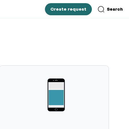
Create request
Search