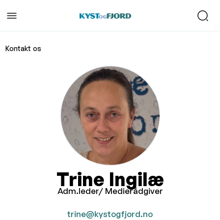
Kontakt os
Trine Ingilæ
Adm.leder/ Medierådgiver
trine@kystogfjord.no