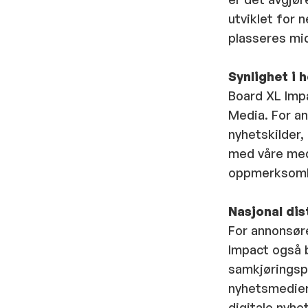
utviklet for 
plasseres mi
Synlighet i 
Board XL Impa
Media. For an
nyhetskilder
med våre med
oppmerksomhet
Nasjonal di
For annonsør
Impact også 
samkjøringsp
nyhetsmedier
digitale nyhe