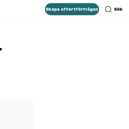
Skapa offertförfrågan
Sök
L