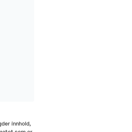
gder innhold,
rmatet som er