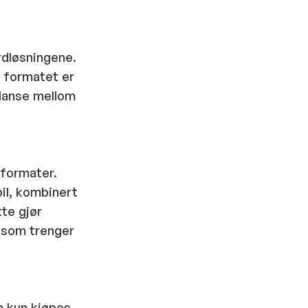
rdløsningene.
m formatet er
alanse mellom
dformater.
il, kombinert
te gjør
 som trenger
n kun kjøpes