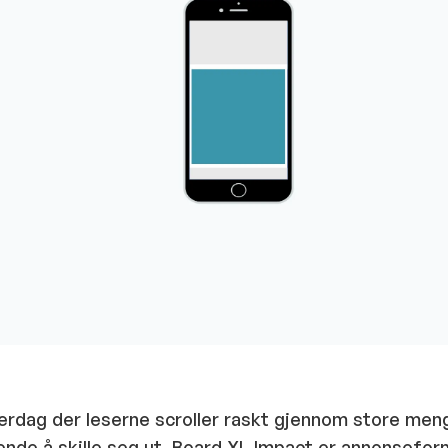
hverdag der leserne scroller raskt gjennom store men
ende å skille seg ut. Board XL Impact er annonsefo