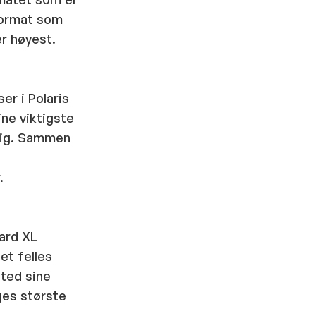
eformat som
r høyest.
er i Polaris
ine viktigste
dig. Sammen
.
ard XL
et felles
ted sine
ges største