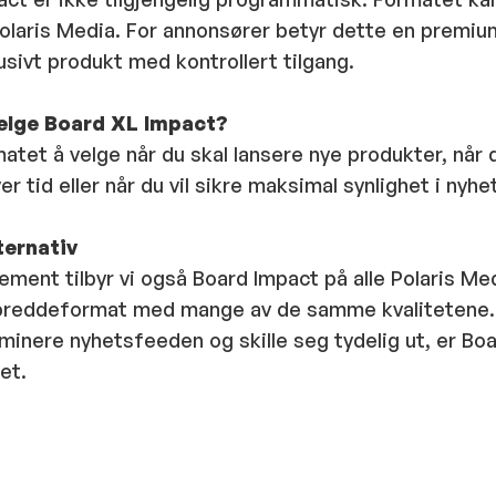
olaris Media. For annonsører betyr dette en premiu
sivt produkt med kontrollert tilgang.
velge Board XL Impact?
atet å velge når du skal lansere nye produkter, når 
r tid eller når du vil sikre maksimal synlighet i nyh
ternativ
ment tilbyr vi også Board Impact på alle Polaris Med
breddeformat med mange av de samme kvalitetene.
minere nyhetsfeeden og skille seg tydelig ut, er Bo
et.