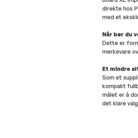
direkte hos P
med et eksklu
Når bør du 
Dette er form
merkevare ove
Et mindre al
Som et supple
kompakt full
målet er å do
det klare valg