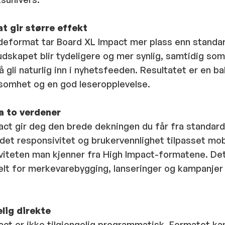
t gir større effekt
deformat tar Board XL Impact mer plass enn standa
udskapet blir tydeligere og mer synlig, samtidig so
å gli naturlig inn i nyhetsfeeden. Resultatet er en b
omhet og en god leseropplevelse.
a to verdener
act gir deg den brede dekningen du får fra standar
det responsivitet og brukervennlighet tilpasset mob
viteten man kjenner fra High Impact-formatene. Det
elt for merkevarebygging, lanseringer og kampanjer
elig direkte
ct er ikke tilgjengelig programmatisk. Formatet ka