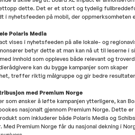
nettopp dette. Det er et stort og tydelig fullbredd
dt i nyhetsfeeden på mobil, der oppmerksomheten e
hele Polaris Media
ct vises i nyhetsfeeden på alle lokale- og regionavis
nonsører betyr dette at man kan nå ut til leserne i s
, med innhold som oppleves både relevant og trover
ierådgivere kan du bygge kampanjer som skaper
, treffer riktig målgruppe og gir bedre resultater
stribusjon med Premium Norge
er som ønsker å løfte kampanjen ytterligere, kan Bo
bookes nasjonalt gjennom Premium Norge. Dette er 
rodukt som inkluderer både Polaris Media og Schibs
. Med Premium Norge får du nasjonal dekning i Nor
tsunivers.