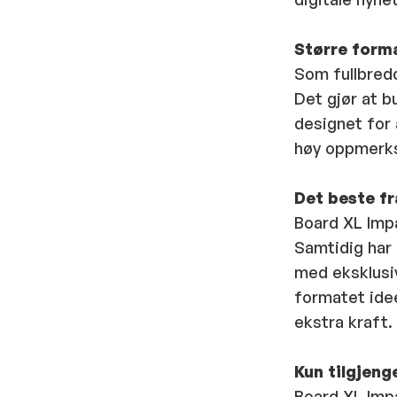
Større forma
Som fullbred
Det gjør at b
designet for 
høy oppmerks
Det beste fr
Board XL Imp
Samtidig har 
med eksklusi
formatet ide
ekstra kraft.
Kun tilgjeng
Board XL Impa