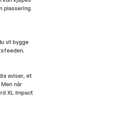
m plassering
du vil bygge
etsfeeden.
ia aviser, et
 Men når
ard XL Impact