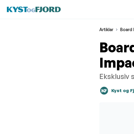
Artiklar
Board 
Boar
Impa
Eksklusiv 
Kyst og F