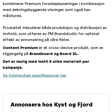
kombinerer Premium forsideplasseringer i kombinasjon
med dekningsbyggende visninger som også kan
målstyres.
Produktet inkluderer både produksjon og distribusjon av
innhold, som utføres av PM Brandstudio for optimal
effekt av annonsering på våre flater.
Content Premium
er et cross-device produkt, som er
tilgjengelig på
Brandboard og Board XL.
Det er mulig med inntil 5 ulike materiell per
kampanje.
Se fullstendige spesifikasjoner her
Annonsera hos Kyst og Fjord